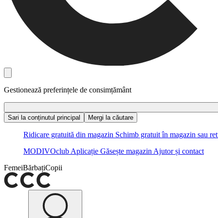
Gestionează preferințele de consimțământ
Sari la conținutul principal
Mergi la căutare
Ridicare gratuită din magazin
Schimb gratuit în magazin sau ret
MODIVOclub
Aplicație
Găsește magazin
Ajutor și contact
Femei
Bărbați
Copii