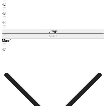
42
43
44
45
Șterge
Aplică
46
Marcă
47