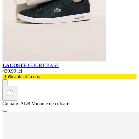
LACOSTE
COURT BASE
439,99 lei
-15% aplicat în coș
Culoare:
ALB
Variante de culoare