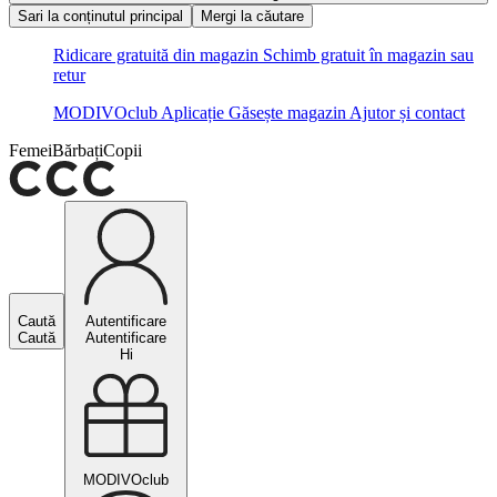
Sari la conținutul principal
Mergi la căutare
Ridicare gratuită din magazin
Schimb gratuit în magazin sau
retur
MODIVOclub
Aplicație
Găsește magazin
Ajutor și contact
Femei
Bărbați
Copii
Caută
Autentificare
Caută
Autentificare
Hi
MODIVOclub