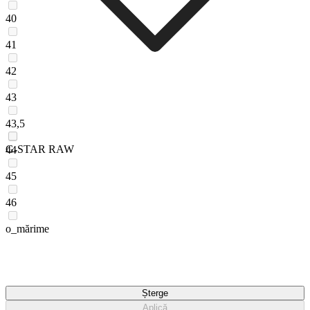
40
41
42
43
43,5
G-STAR RAW
44
45
46
o_mărime
Șterge
Aplică