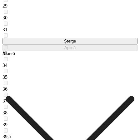
29
30
31
32
Șterge
Aplică
33
Marcă
34
35
36
37
38
39
39,5