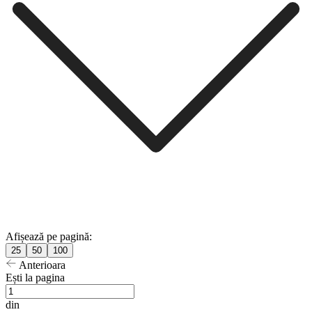
Afișează pe pagină:
25
50
100
Anterioara
Ești la pagina
din