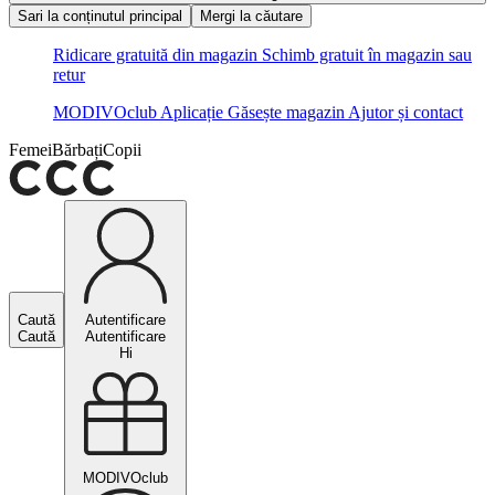
Sari la conținutul principal
Mergi la căutare
Ridicare gratuită din magazin
Schimb gratuit în magazin sau
retur
MODIVOclub
Aplicație
Găsește magazin
Ajutor și contact
Femei
Bărbați
Copii
Caută
Autentificare
Caută
Autentificare
Hi
MODIVOclub