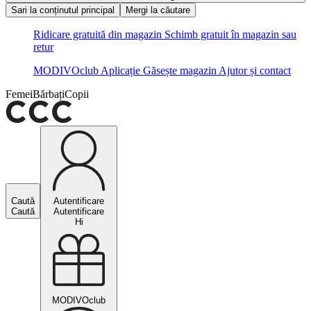
Sari la conținutul principal
Mergi la căutare
Ridicare gratuită din magazin
Schimb gratuit în magazin sau
retur
MODIVOclub
Aplicație
Găsește magazin
Ajutor și contact
Femei
Bărbați
Copii
Caută
Autentificare
Caută
Autentificare
Hi
MODIVOclub