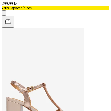
299,99 lei
-30% aplicat în coș