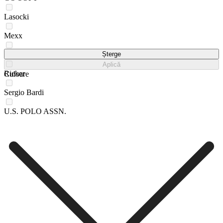
Lasocki
Mexx
REMONTE
Șterge
Aplică
Rieker
Culoare
Sergio Bardi
U.S. POLO ASSN.