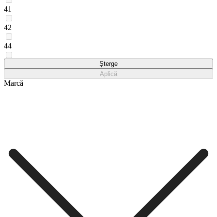
41
42
44
45
Șterge
Aplică
Marcă