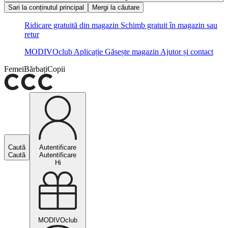
Sari la conținutul principal
Mergi la căutare
Ridicare gratuită din magazin
Schimb gratuit în magazin sau
retur
MODIVOclub
Aplicație
Găsește magazin
Ajutor și contact
Femei
Bărbați
Copii
Caută
Autentificare
Caută
Autentificare
Hi
MODIVOclub