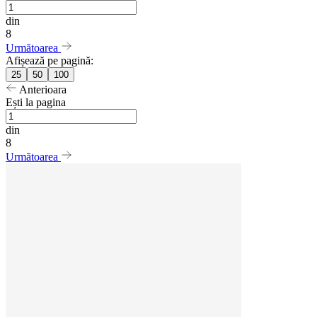
din
8
Următoarea
Afișează pe pagină:
25
50
100
Anterioara
Ești la pagina
din
8
Următoarea