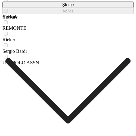
Mexx
Șterge
Aplică
Reebok
Culoare
REMONTE
Rieker
Sergio Bardi
U.S. POLO ASSN.