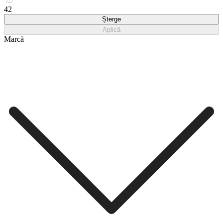
42
Șterge
Aplică
Marcă