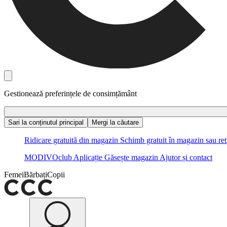
Gestionează preferințele de consimțământ
Sari la conținutul principal
Mergi la căutare
Ridicare gratuită din magazin
Schimb gratuit în magazin sau ret
MODIVOclub
Aplicație
Găsește magazin
Ajutor și contact
Femei
Bărbați
Copii