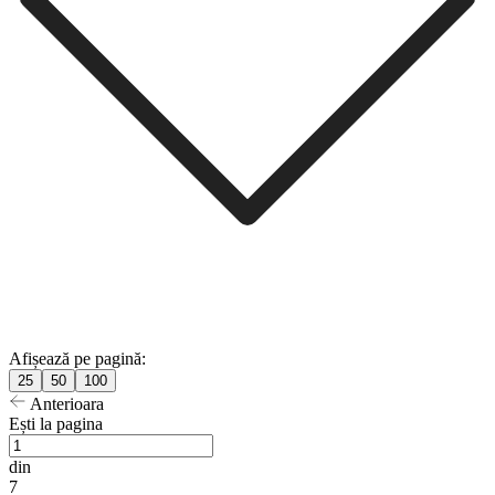
Afișează pe pagină:
25
50
100
Anterioara
Ești la pagina
din
7