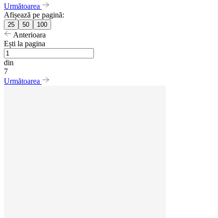
Următoarea
Afișează pe pagină:
25
50
100
Anterioara
Ești la pagina
din
7
Următoarea