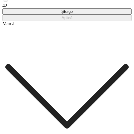
42
Șterge
Aplică
Marcă