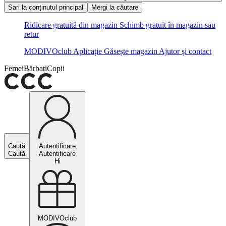
Sari la conținutul principal
Mergi la căutare
Ridicare gratuită din magazin
Schimb gratuit în magazin sau
retur
MODIVOclub
Aplicație
Găsește magazin
Ajutor și contact
Femei
Bărbați
Copii
Caută
Autentificare
Caută
Autentificare
Hi
MODIVOclub