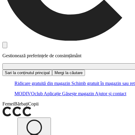
Gestionează preferințele de consimțământ
Sari la conținutul principal
Mergi la căutare
Ridicare gratuită din magazin
Schimb gratuit în magazin sau ret
MODIVOclub
Aplicație
Găsește magazin
Ajutor și contact
Femei
Bărbați
Copii