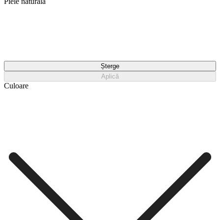
Piele naturală
Șterge
Aplică
Culoare