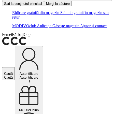
Sari la conținutul principal
Mergi la căutare
Ridicare gratuită din magazin
Schimb gratuit în magazin sau
retur
MODIVOclub
Aplicație
Găsește magazin
Ajutor și contact
Femei
Bărbați
Copii
Caută
Autentificare
Caută
Autentificare
Hi
MODIVOclub