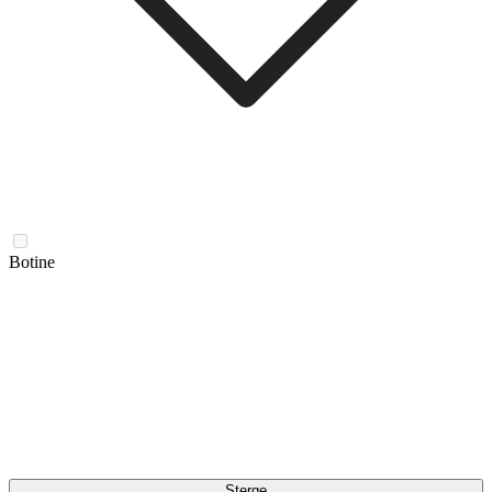
Botine
Șterge