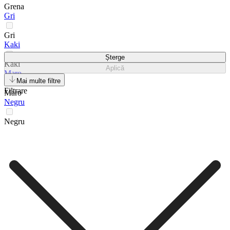
Grena
Gri
Gri
Kaki
Șterge
Kaki
Aplică
Maro
Mai multe filtre
Filtrare
Maro
Negru
Negru