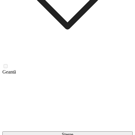
Geantă
Șterge