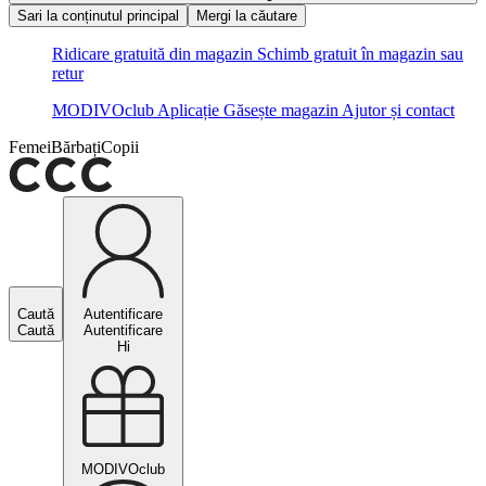
Sari la conținutul principal
Mergi la căutare
Ridicare gratuită din magazin
Schimb gratuit în magazin sau
retur
MODIVOclub
Aplicație
Găsește magazin
Ajutor și contact
Femei
Bărbați
Copii
Caută
Autentificare
Caută
Autentificare
Hi
MODIVOclub