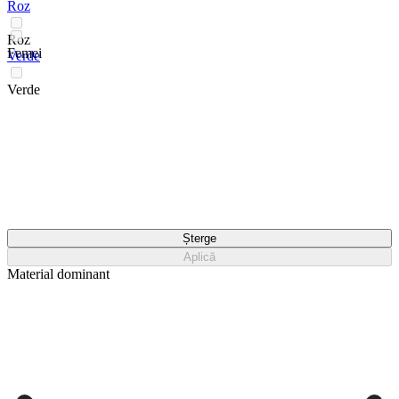
Roz
Roz
Femei
Verde
Verde
Șterge
Aplică
Material dominant