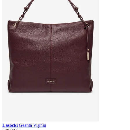
Lasocki
Geantă Vișiniu