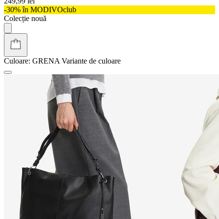
249,99 lei
-30% în MODIVOclub
Colecție nouă
Culoare:
GRENA
Variante de culoare