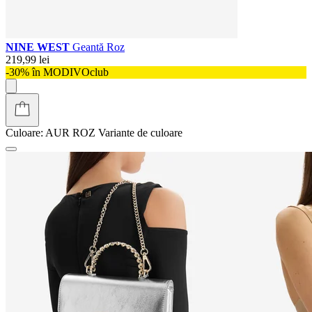
NINE WEST
Geantă Roz
219,99 lei
-30% în MODIVOclub
Culoare:
AUR ROZ
Variante de culoare