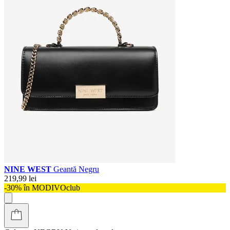
NINE WEST
Geantă Negru
219,99 lei
-30% în MODIVOclub