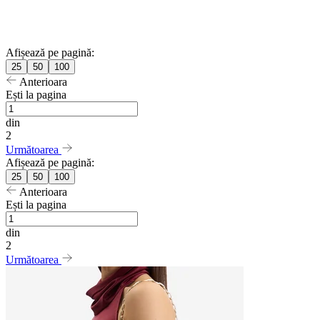
Afișează pe pagină:
25
50
100
Anterioara
Ești la pagina
din
2
Următoarea
Afișează pe pagină:
25
50
100
Anterioara
Ești la pagina
din
2
Următoarea