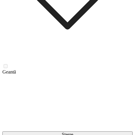
Geantă
Șterge