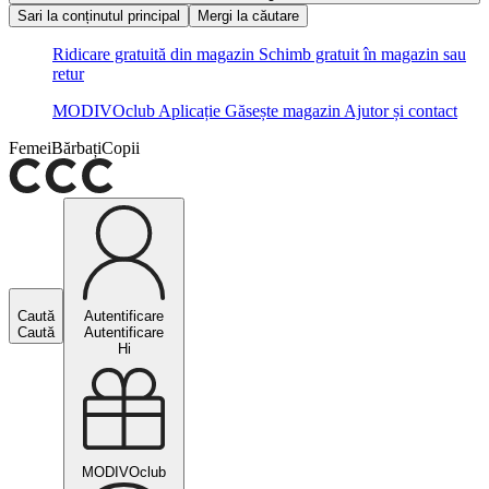
Sari la conținutul principal
Mergi la căutare
Ridicare gratuită din magazin
Schimb gratuit în magazin sau
retur
MODIVOclub
Aplicație
Găsește magazin
Ajutor și contact
Femei
Bărbați
Copii
Caută
Autentificare
Caută
Autentificare
Hi
MODIVOclub