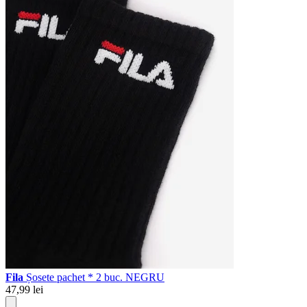
Fila
Șosete pachet * 2 buc. NEGRU
47,99 lei