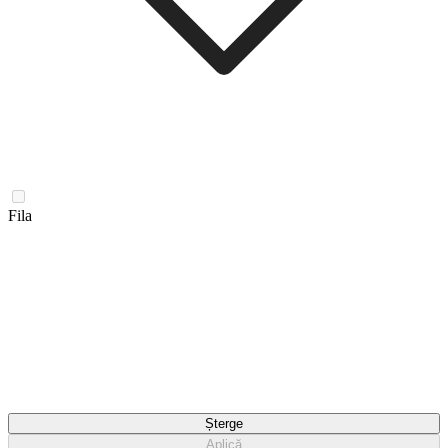
Fila
Șterge
Aplică