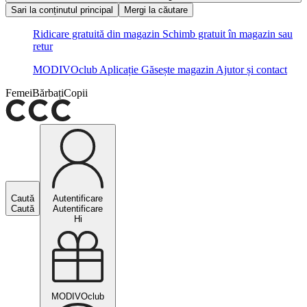
Sari la conținutul principal
Mergi la căutare
Ridicare gratuită din magazin
Schimb gratuit în magazin sau
retur
MODIVOclub
Aplicație
Găsește magazin
Ajutor și contact
Femei
Bărbați
Copii
Caută
Autentificare
Caută
Autentificare
Hi
MODIVOclub