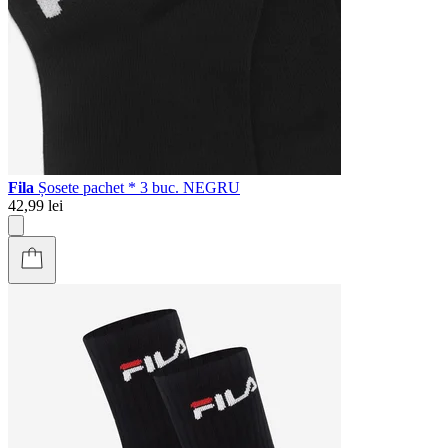
Fila
Șosete pachet * 3 buc. NEGRU
42,99 lei