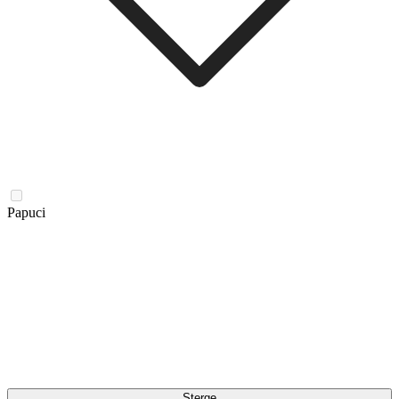
Papuci
Șterge