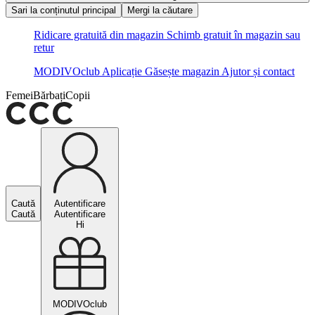
Sari la conținutul principal
Mergi la căutare
Ridicare gratuită din magazin
Schimb gratuit în magazin sau
retur
MODIVOclub
Aplicație
Găsește magazin
Ajutor și contact
Femei
Bărbați
Copii
Caută
Autentificare
Caută
Autentificare
Hi
MODIVOclub