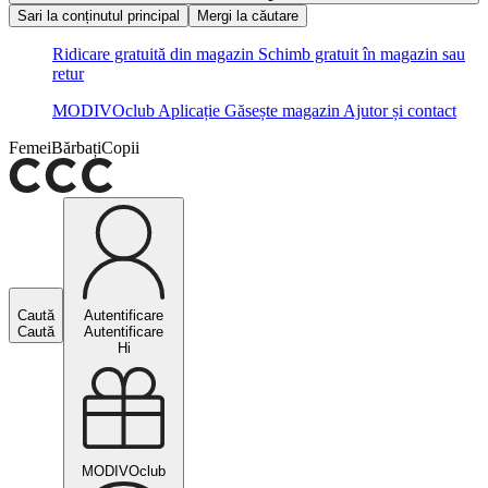
Sari la conținutul principal
Mergi la căutare
Ridicare gratuită din magazin
Schimb gratuit în magazin sau
retur
MODIVOclub
Aplicație
Găsește magazin
Ajutor și contact
Femei
Bărbați
Copii
Caută
Autentificare
Caută
Autentificare
Hi
MODIVOclub