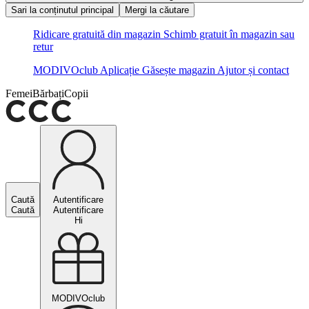
Sari la conținutul principal
Mergi la căutare
Ridicare gratuită din magazin
Schimb gratuit în magazin sau
retur
MODIVOclub
Aplicație
Găsește magazin
Ajutor și contact
Femei
Bărbați
Copii
Caută
Autentificare
Caută
Autentificare
Hi
MODIVOclub