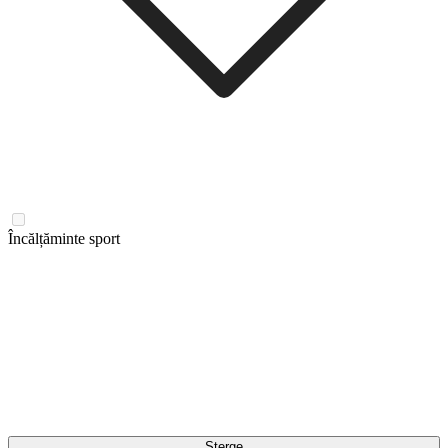
Încălțăminte sport
Șterge