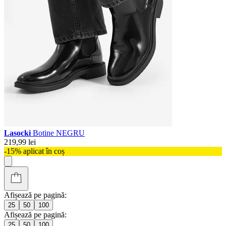
Lasocki
Botine NEGRU
219,99 lei
-15% aplicat în coș
Afișează pe pagină:
25
50
100
Afișează pe pagină:
25
50
100