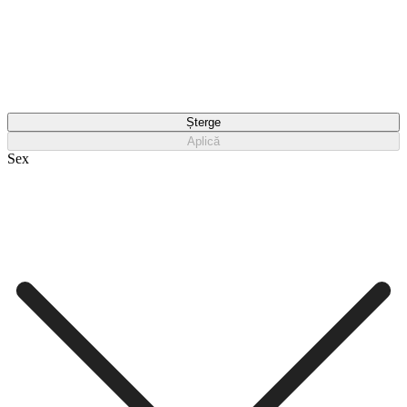
Șterge
Aplică
Sex