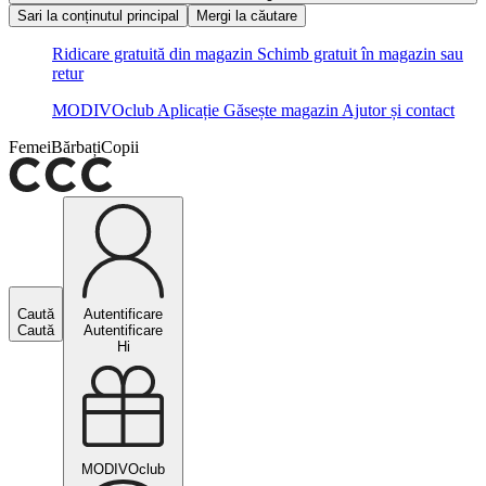
Sari la conținutul principal
Mergi la căutare
Ridicare gratuită din magazin
Schimb gratuit în magazin sau
retur
MODIVOclub
Aplicație
Găsește magazin
Ajutor și contact
Femei
Bărbați
Copii
Caută
Autentificare
Caută
Autentificare
Hi
MODIVOclub