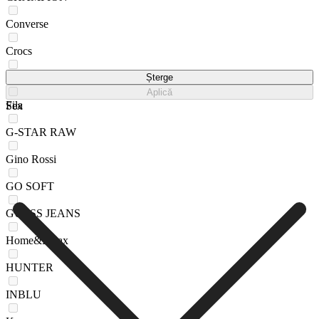
Converse
Crocs
DC Shoes
Șterge
Aplică
Fila
Sex
G-STAR RAW
Gino Rossi
GO SOFT
GUESS JEANS
Home&Relax
HUNTER
INBLU