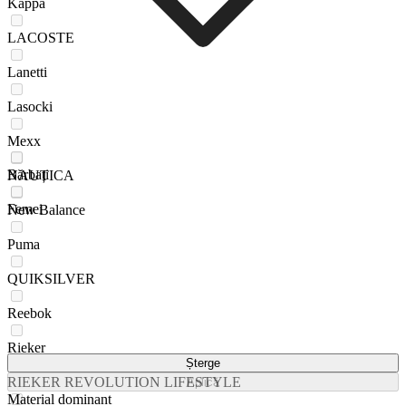
Kappa
LACOSTE
Lanetti
Lasocki
Mexx
Bărbați
NAUTICA
Femei
New Balance
Puma
QUIKSILVER
Reebok
Rieker
Șterge
RIEKER REVOLUTION LIFESTYLE
Aplică
Material dominant