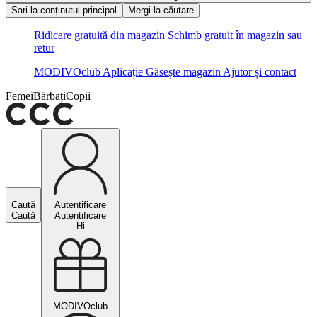
Sari la conținutul principal
Mergi la căutare
Ridicare gratuită din magazin
Schimb gratuit în magazin sau
retur
MODIVOclub
Aplicație
Găsește magazin
Ajutor și contact
Femei
Bărbați
Copii
Caută
Autentificare
Caută
Autentificare
Hi
MODIVOclub