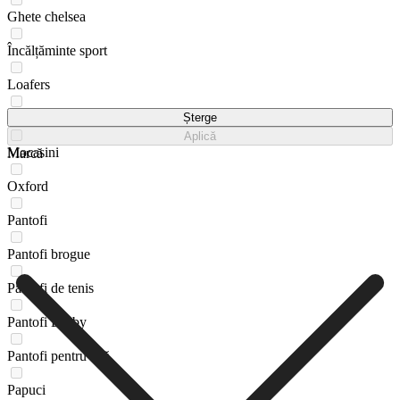
Ghete chelsea
Încălțăminte sport
Loafers
Lords
Șterge
Aplică
Mocasini
Marcă
Oxford
Pantofi
Pantofi brogue
Pantofi de tenis
Pantofi Derby
Pantofi pentru apă
Papuci