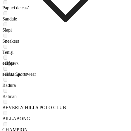
Papuci de casă
Sandale
Slapi
Sneakers
Teniși
adidas
Trappers
adidas Sportswear
Trekkings
Badura
Batman
BEVERLY HILLS POLO CLUB
BILLABONG
CHAMPION