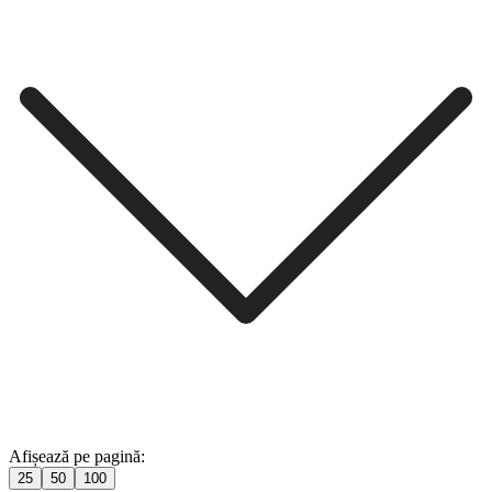
Afișează pe pagină:
25
50
100