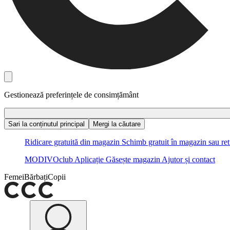
Gestionează preferințele de consimțământ
Sari la conținutul principal
Mergi la căutare
Ridicare gratuită din magazin
Schimb gratuit în magazin sau ret
MODIVOclub
Aplicație
Găsește magazin
Ajutor și contact
Femei
Bărbați
Copii