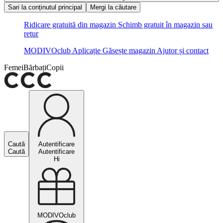
Sari la conținutul principal
Mergi la căutare
Ridicare gratuită din magazin
Schimb gratuit în magazin sau
retur
MODIVOclub
Aplicație
Găsește magazin
Ajutor și contact
Femei
Bărbați
Copii
Caută
Autentificare
Caută
Autentificare
Hi
MODIVOclub