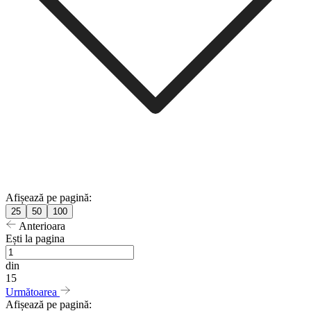
Afișează pe pagină:
25
50
100
Anterioara
Ești la pagina
din
15
Următoarea
Afișează pe pagină: