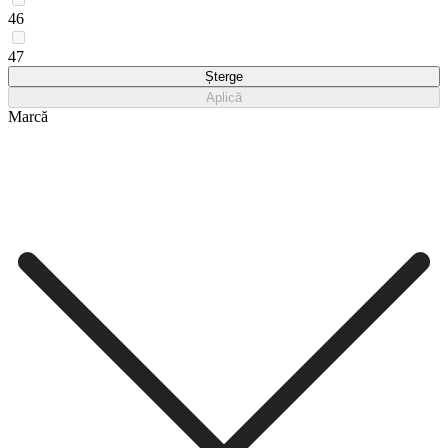
46
47
Șterge
Aplică
Marcă