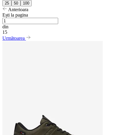
25
50
100
Anterioara
Ești la pagina
din
15
Următoarea