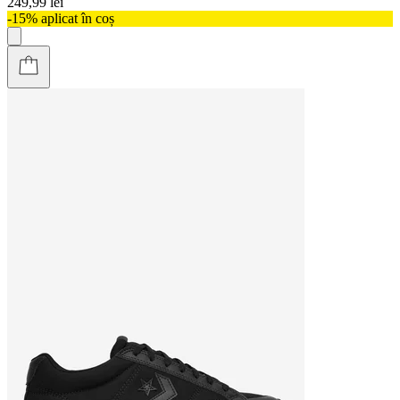
249,99 lei
-15% aplicat în coș