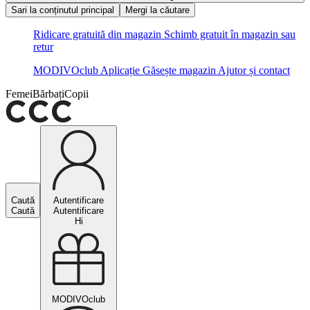
Sari la conținutul principal
Mergi la căutare
Ridicare gratuită din magazin
Schimb gratuit în magazin sau
retur
MODIVOclub
Aplicație
Găsește magazin
Ajutor și contact
Femei
Bărbați
Copii
Caută
Autentificare
Caută
Autentificare
Hi
MODIVOclub