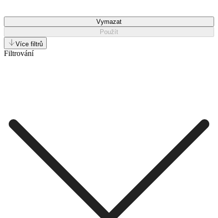
Vymazat
Použít
Více filtrů
Filtrování