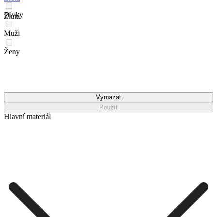
Dívky
Žlutá
Muži
Ženy
Vymazat
Použít
Hlavní materiál