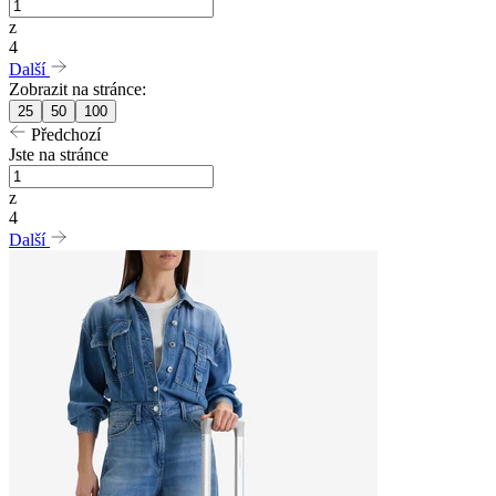
z
4
Další
Zobrazit na stránce:
25
50
100
Předchozí
Jste na stránce
z
4
Další