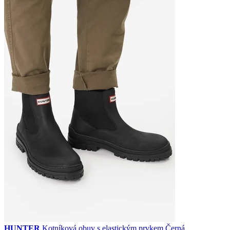
HUNTER
Kotníková obuv s elastickým prvkem Černá