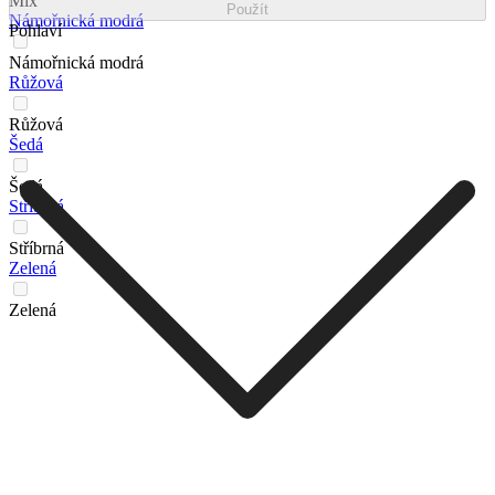
Mix
Použít
Námořnická modrá
Pohlaví
Námořnická modrá
Růžová
Růžová
Šedá
Šedá
Stříbrná
Stříbrná
Zelená
Zelená