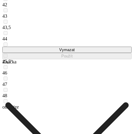
42
43
43,5
44
45
Vymazat
Použít
45,5
Značka
46
47
48
one_size