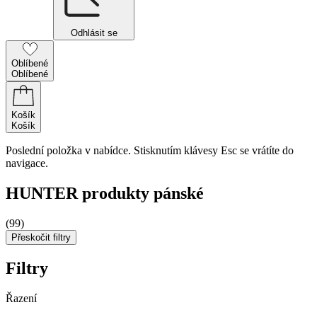
Odhlásit se
Oblíbené
Oblíbené
Košík
Košík
Poslední položka v nabídce. Stisknutím klávesy Esc se vrátíte do
navigace.
HUNTER produkty pánské
(99)
Přeskočit filtry
Filtry
Řazení