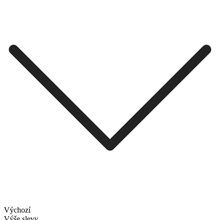
Výchozí
Výše slevy