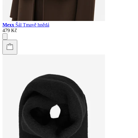
Mexx
Šál Tmavě hnědá
479 Kč