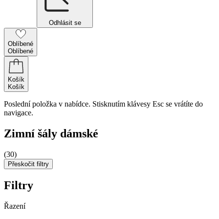
Odhlásit se
Oblíbené
Oblíbené
Košík
Košík
Poslední položka v nabídce. Stisknutím klávesy Esc se vrátíte do
navigace.
Zimní šály dámské
(30)
Přeskočit filtry
Filtry
Řazení