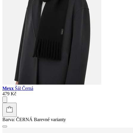
Mexx
Šál Černá
479 Kč
Barva:
ČERNÁ
Barevné varianty