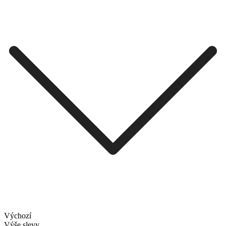
Výchozí
Výše slevy