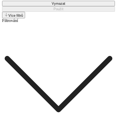
Vymazat
Použít
Více filtrů
Filtrování