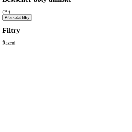
(79)
Přeskočit filtry
Filtry
Řazení