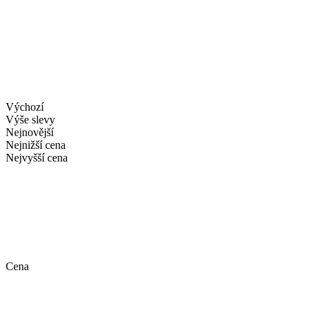
Výchozí
Výše slevy
Nejnovější
Nejnižší cena
Nejvyšší cena
Cena