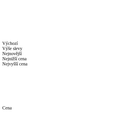
Výchozí
Výše slevy
Nejnovější
Nejnižší cena
Nejvyšší cena
Cena