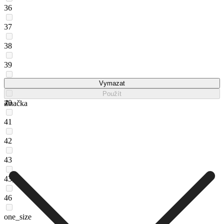
36
37
38
39
39,5
Vymazat
Použít
40
Značka
41
42
43
43,5
46
one_size