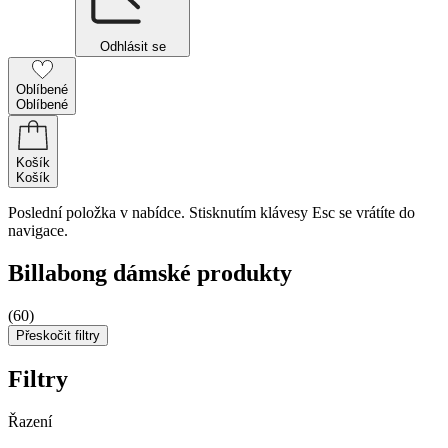
Odhlásit se
Oblíbené
Oblíbené
Košík
Košík
Poslední položka v nabídce. Stisknutím klávesy Esc se vrátíte do
navigace.
Billabong dámské produkty
(60)
Přeskočit filtry
Filtry
Řazení