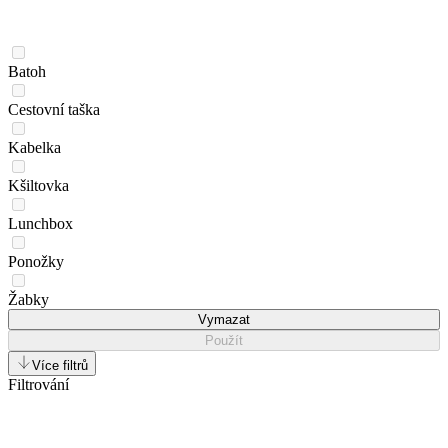
Batoh
Cestovní taška
Kabelka
Kšiltovka
Lunchbox
Ponožky
Žabky
Vymazat
Použít
Více filtrů
Filtrování