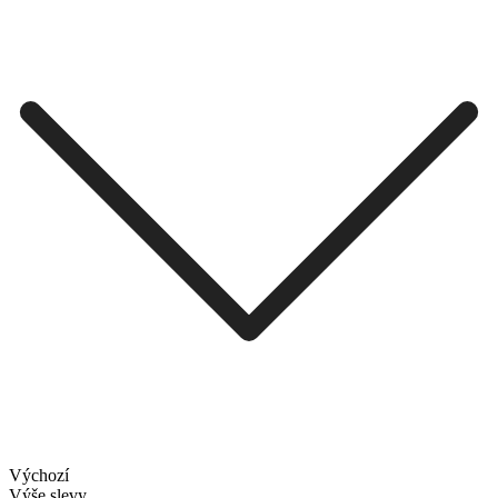
Výchozí
Výše slevy