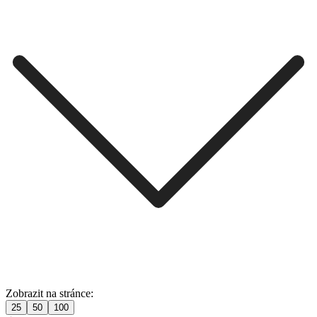
Zobrazit na stránce:
25
50
100