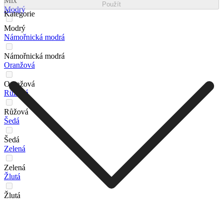
Mix
Použít
Modrý
Kategorie
Modrý
Námořnická modrá
Námořnická modrá
Oranžová
Oranžová
Růžová
Růžová
Šedá
Šedá
Zelená
Zelená
Žlutá
Žlutá