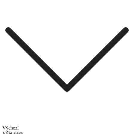
Výchozí
Výše slevy