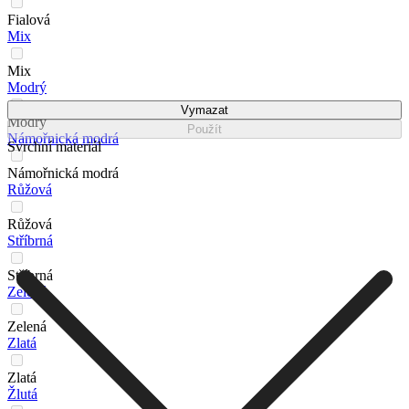
Fialová
Mix
Mix
Modrý
Vymazat
Modrý
Použít
Námořnická modrá
Svrchní materiál
Námořnická modrá
Růžová
Růžová
Stříbrná
Stříbrná
Zelená
Zelená
Zlatá
Zlatá
Žlutá