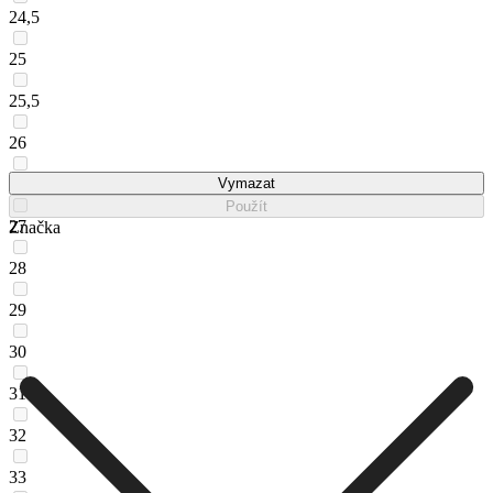
24,5
25
25,5
26
26,5
Vymazat
Použít
27
Značka
28
29
30
31
32
33