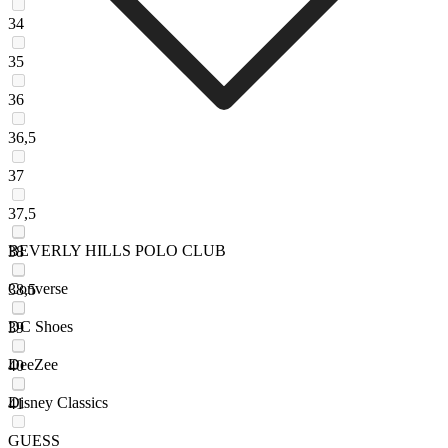
34
35
36
36,5
37
37,5
BEVERLY HILLS POLO CLUB
38
Converse
38,5
DC Shoes
39
DeeZee
40
Disney Classics
41
GUESS