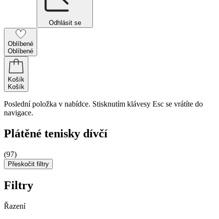
Odhlásit se
Oblíbené
Oblíbené
Košík
Košík
Poslední položka v nabídce. Stisknutím klávesy Esc se vrátíte do
navigace.
Plátěné tenisky dívčí
(97)
Přeskočit filtry
Filtry
Řazení