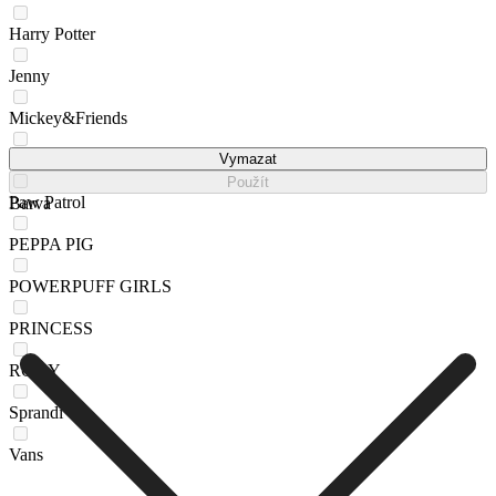
Harry Potter
Jenny
Mickey&Friends
Nelli Blu
Vymazat
Použít
Paw Patrol
Barva
PEPPA PIG
POWERPUFF GIRLS
PRINCESS
ROXY
Sprandi
Vans