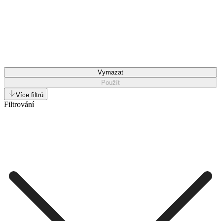
Vymazat
Použít
Více filtrů
Filtrování