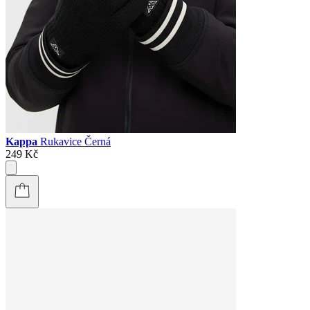
Kappa
Rukavice Černá
249 Kč