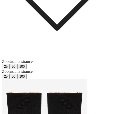
Zobrazit na stránce:
25
50
100
Zobrazit na stránce:
25
50
100