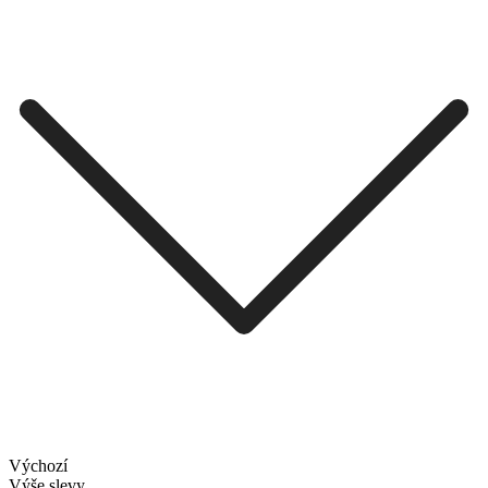
Výchozí
Výše slevy