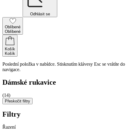
Odhlásit se
Oblíbené
Oblíbené
Košík
Košík
Poslední položka v nabídce. Stisknutím klávesy Esc se vrátíte do
navigace.
Dámské rukavice
(14)
Přeskočit filtry
Filtry
Řazení