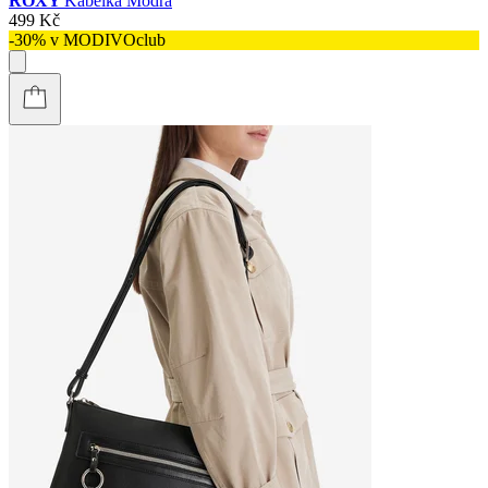
ROXY
Kabelka Modrá
499 Kč
-30% v MODIVOclub