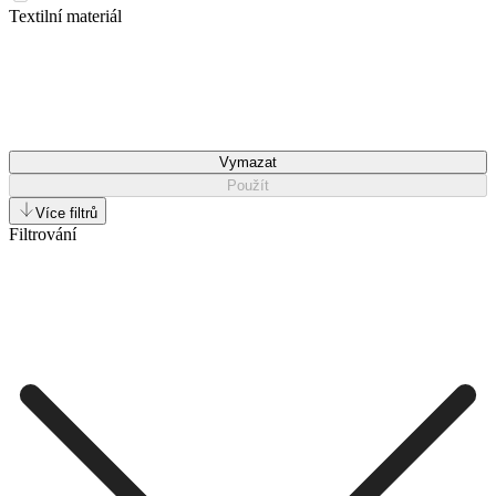
Textilní materiál
Vymazat
Použít
Více filtrů
Filtrování