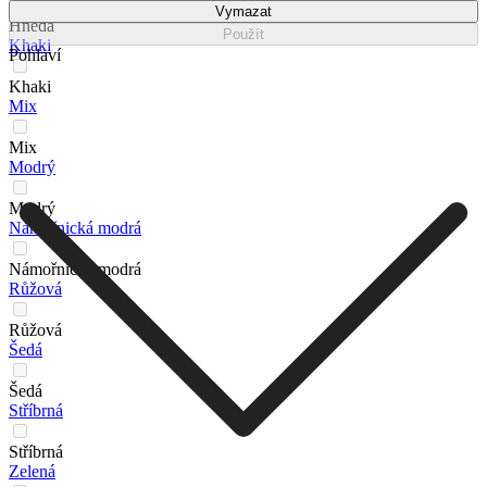
Vymazat
Hnědá
Použít
Khaki
Pohlaví
Khaki
Mix
Mix
Modrý
Modrý
Námořnická modrá
Námořnická modrá
Růžová
Růžová
Šedá
Šedá
Stříbrná
Stříbrná
Zelená