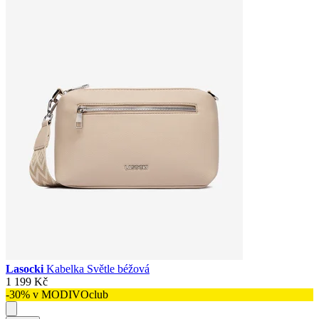
Lasocki
Kabelka Světle béžová
1 199 Kč
-30% v MODIVOclub