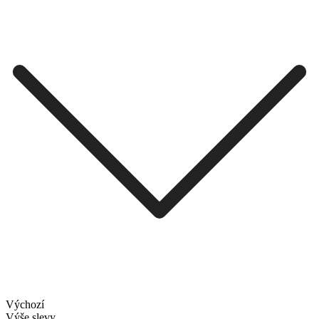
Výchozí
Výše slevy