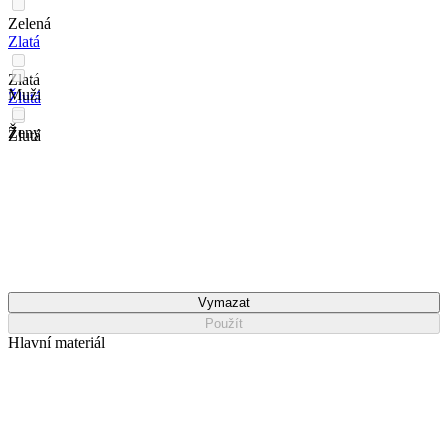
Zelená
Zlatá
Zlatá
Muži
Žlutá
Ženy
Žlutá
Vymazat
Použít
Hlavní materiál