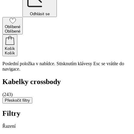
Odhlásit se
Oblíbené
Oblíbené
Košík
Košík
Poslední položka v nabídce. Stisknutím klávesy Esc se vrátíte do
navigace.
Kabelky crossbody
(243)
Přeskočit filtry
Filtry
Řazení