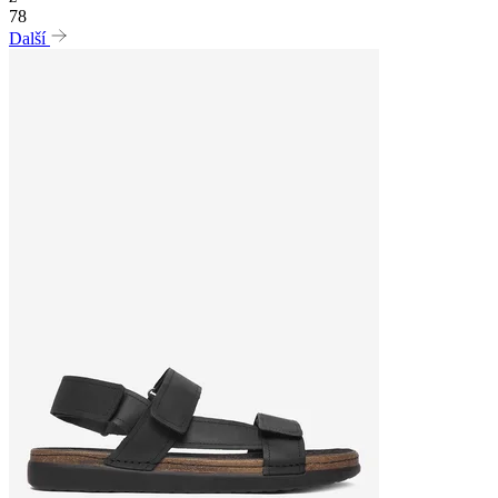
78
Další