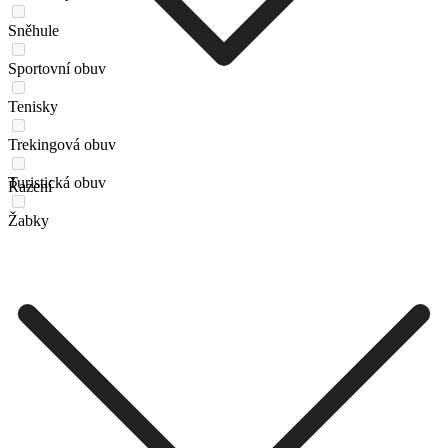
Sněhule
Sportovní obuv
Tenisky
Trekingová obuv
Turistická obuv
Řazení
Žabky