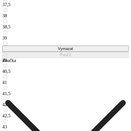
37,5
38
38,5
39
39,5
Vymazat
Použít
40
Značka
40,5
41
41,5
42
42,5
43