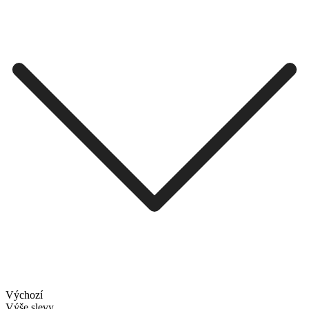
Výchozí
Výše slevy