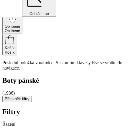
Odhlásit se
Oblíbené
Oblíbené
Košík
Košík
Poslední položka v nabídce. Stisknutím klávesy Esc se vrátíte do
navigace.
Boty pánské
(1936)
Přeskočit filtry
Filtry
Řazení