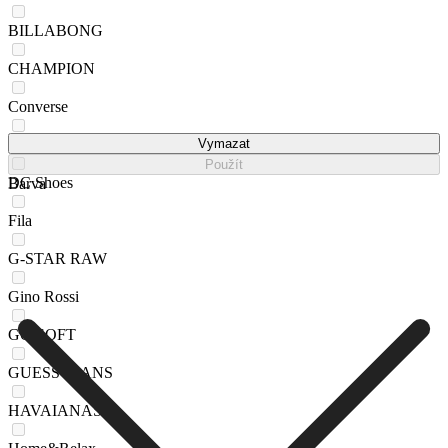
BILLABONG
CHAMPION
Converse
Crocs
Vymazat
Použít
DC Shoes
Barva
Fila
G-STAR RAW
Gino Rossi
GO SOFT
GUESS JEANS
HAVAIANAS