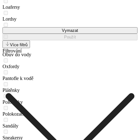
Loafersy
Lordsy
Mokasíny
Vymazat
Použít
Nazouváky
Více filtrů
Filtrování
Obuv do vody
Oxfordy
Pantofle k vodě
Plátěnky
Polobotky
Polokozačky
Sandály
Sneakersy