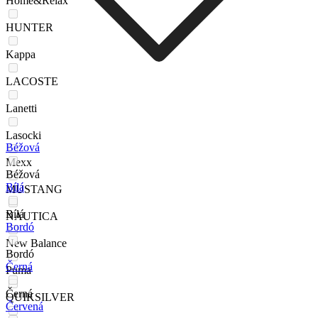
Home&Relax
HUNTER
Kappa
LACOSTE
Lanetti
Lasocki
Béžová
Mexx
Béžová
Bílá
MUSTANG
Bílá
NAUTICA
Bordó
New Balance
Bordó
Černá
Puma
Černá
QUIKSILVER
Červená