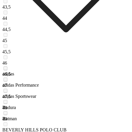
43,5
44
44,5
45
45,5
46
adidas
46,5
adidas Performance
47
adidas Sportswear
47,5
Badura
48
Batman
49
BEVERLY HILLS POLO CLUB