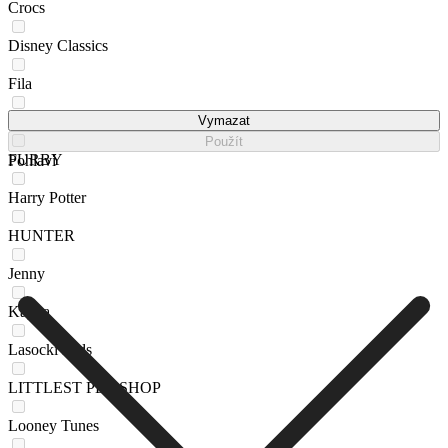
Crocs
Disney Classics
Fila
Frozen
Vymazat
Použít
FURBY
Pohlaví
Harry Potter
HUNTER
Jenny
Kappa
Lasocki Kids
LITTLEST PET SHOP
Looney Tunes