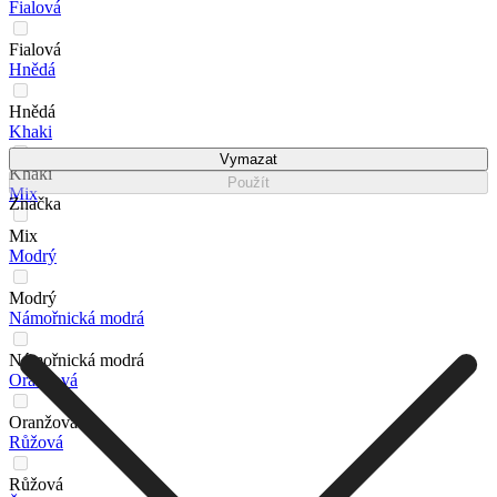
Fialová
Fialová
Hnědá
Hnědá
Khaki
Vymazat
Khaki
Použít
Mix
Značka
Mix
Modrý
Modrý
Námořnická modrá
Námořnická modrá
Oranžová
Oranžová
Růžová
Růžová