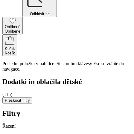
Odhlásit se
Oblíbené
Oblíbené
Košík
Košík
Poslední položka v nabídce. Stisknutím klávesy Esc se vrátíte do
navigace.
Dodatki in oblačila dětské
(115)
Přeskočit filtry
Filtry
Řazení