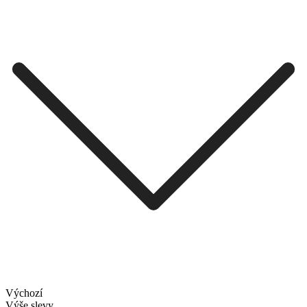
Výchozí
Výše slevy