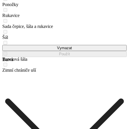
Ponožky
Rukavice
Sada čepice, šála a rukavice
Šál
Set čepice a tunelová šála
Vymazat
Použít
Tunelová šála
Barva
Zimní chrániče uší