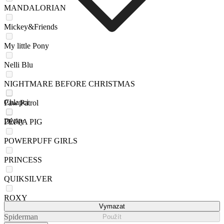
MANDALORIAN
Mickey&Friends
My little Pony
Nelli Blu
NIGHTMARE BEFORE CHRISTMAS
Chlapci
Paw Patrol
Dívky
PEPPA PIG
POWERPUFF GIRLS
PRINCESS
QUIKSILVER
ROXY
Vymazat
Spiderman
Použít