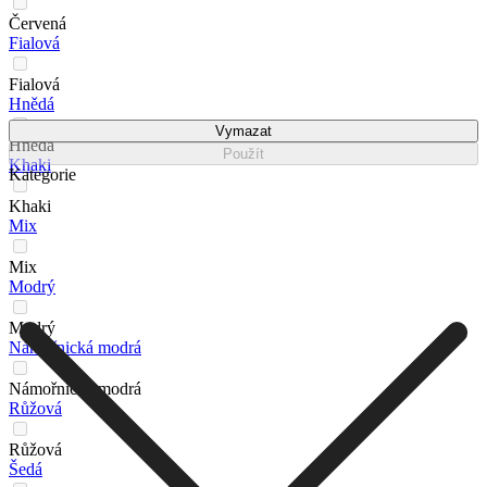
Červená
Fialová
Fialová
Hnědá
Vymazat
Hnědá
Použít
Khaki
Kategorie
Khaki
Mix
Mix
Modrý
Modrý
Námořnická modrá
Námořnická modrá
Růžová
Růžová
Šedá