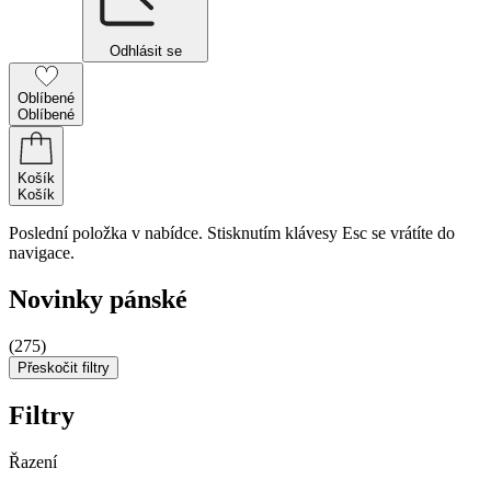
Odhlásit se
Oblíbené
Oblíbené
Košík
Košík
Poslední položka v nabídce. Stisknutím klávesy Esc se vrátíte do
navigace.
Novinky pánské
(275)
Přeskočit filtry
Filtry
Řazení