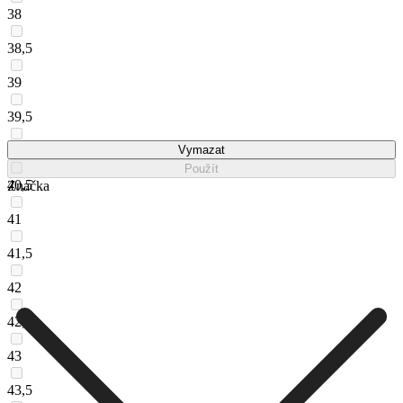
38
38,5
39
39,5
40
Vymazat
Použít
40,5
Značka
41
41,5
42
42,5
43
43,5