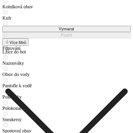
Kotníková obuv
Kufr
Ledvinka
Vymazat
Použít
Lordsy
Více filtrů
Filtrování
Lžíce do bot
Nazouváky
Obuv do vody
Pantofle k vodě
Polobotky
Polokozačky
Sneakersy
Sportovní obuv