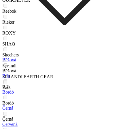
QUIKSILVER
Reebok
Rieker
ROXY
SHAQ
Skechers
Béžová
Sprandi
Béžová
Bílá
SPRANDI EARTH GEAR
Bílá
Vans
Bordó
Bordó
Černá
Černá
Červená