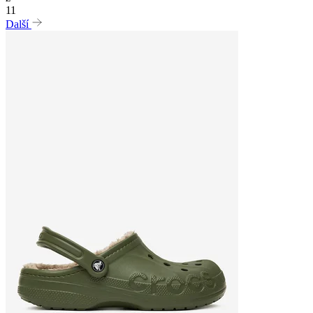
11
Další