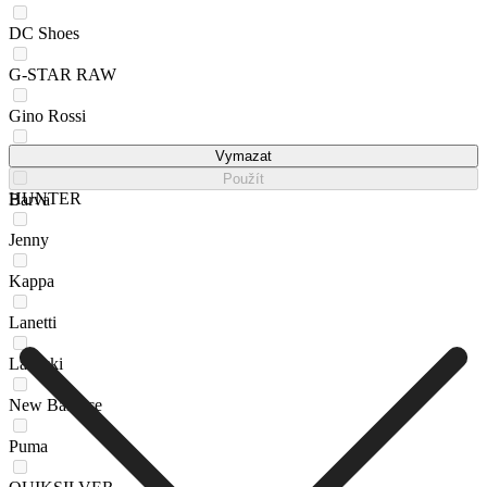
DC Shoes
G-STAR RAW
Gino Rossi
GO SOFT
Vymazat
Použít
HUNTER
Barva
Jenny
Kappa
Lanetti
Lasocki
New Balance
Puma