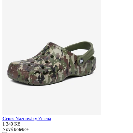
Crocs
Nazouváky Zelená
1 349 Kč
Nová kolekce