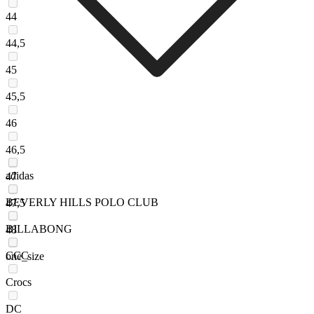
44
44,5
45
45,5
46
46,5
adidas
47
BEVERLY HILLS POLO CLUB
47,5
BILLABONG
48
CCC
one_size
Crocs
DC