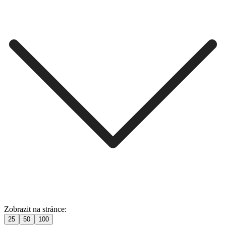
Zobrazit na stránce:
25
50
100