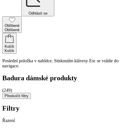
Odhlásit se
Oblíbené
Oblíbené
Košík
Košík
Poslední položka v nabídce. Stisknutím klávesy Esc se vrátíte do
navigace.
Badura dámské produkty
(249)
Přeskočit filtry
Filtry
Řazení