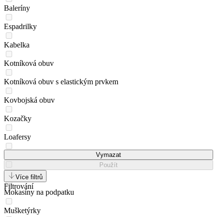
Baleríny
Espadrilky
Kabelka
Kotníková obuv
Kotníková obuv s elastickým prvkem
Kovbojská obuv
Kozačky
Loafersy
Lodičky na podpatku
Vymazat
Použít
Mokasíny
Více filtrů
Filtrování
Mokasíny na podpatku
Mušketýrky