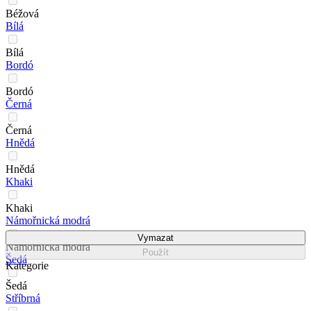
Béžová
Bílá
Bílá
Bordó
Bordó
Černá
Černá
Hnědá
Hnědá
Khaki
Khaki
Námořnická modrá
Vymazat
Námořnická modrá
Použít
Šedá
Kategorie
Šedá
Stříbrná