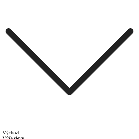
Výchozí
Výše slevy