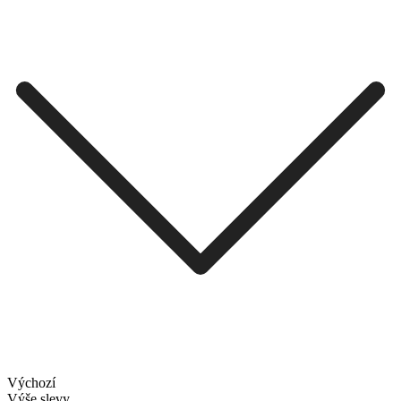
Výchozí
Výše slevy