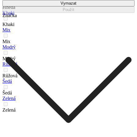
Vymazat
Hnědá
Použít
Khaki
Značka
Khaki
Mix
Mix
Modrý
Modrý
Růžová
Růžová
Šedá
Šedá
Zelená
Zelená