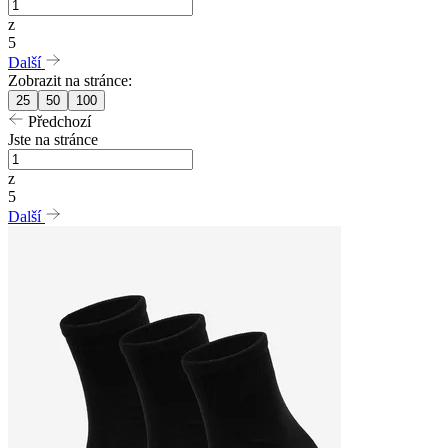
z
5
Další
Zobrazit na stránce:
25
50
100
Předchozí
Jste na stránce
z
5
Další