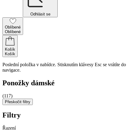
Odhlásit se
Oblíbené
Oblíbené
Košík
Košík
Poslední položka v nabídce. Stisknutím klávesy Esc se vrátíte do
navigace.
Ponožky dámské
(117)
Přeskočit filtry
Filtry
Řazení