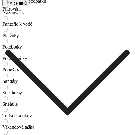
Mokasíny na podpatku
Více filtrů
Filtrování
Nazouváky
Pantofle k vodě
Plátěnky
Polobotky
Polokozačky
Ponožky
Sandály
Sneakersy
Sněhule
Turistická obuv
Víkendová taška