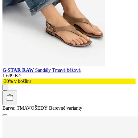
G-STAR RAW
Sandály Tmavě béžová
1 699 Kč
-30% v košíku
Barva:
TMAVOŠEDÝ
Barevné varianty