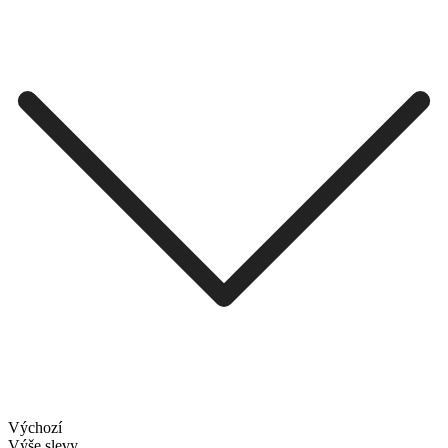
Výchozí
Výše slevy