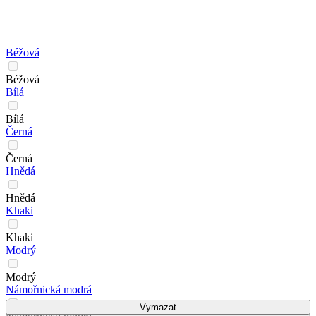
Béžová
Béžová
Bílá
Bílá
Černá
Černá
Hnědá
Hnědá
Khaki
Khaki
Modrý
Modrý
Námořnická modrá
Vymazat