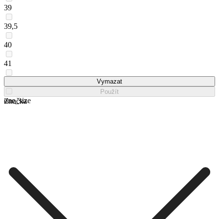
39
39,5
40
41
42
Vymazat
Použít
one_size
Značka