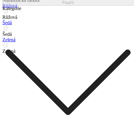
Námořnická modrá
Použít
Růžová
Kategorie
Růžová
Šedá
Šedá
Zelená
Zelená