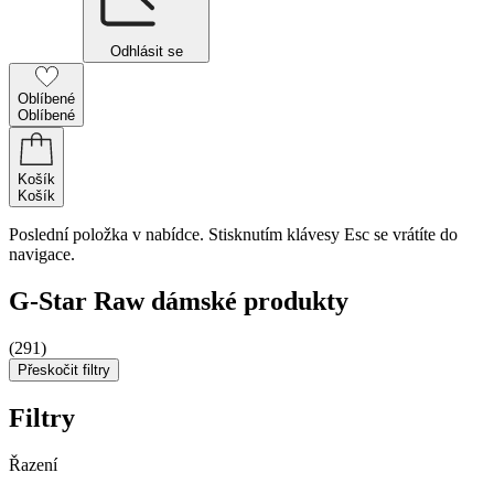
Odhlásit se
Oblíbené
Oblíbené
Košík
Košík
Poslední položka v nabídce. Stisknutím klávesy Esc se vrátíte do
navigace.
G-Star Raw dámské produkty
(291)
Přeskočit filtry
Filtry
Řazení