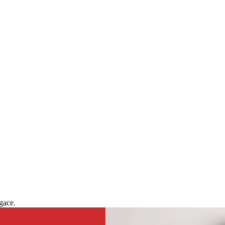
gace.