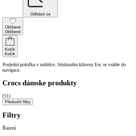
Odhlásit se
Oblíbené
Oblíbené
Košík
Košík
Poslední položka v nabídce. Stisknutím klávesy Esc se vrátíte do
navigace.
Crocs dámske produkty
(51)
Přeskočit filtry
Filtry
Řazení