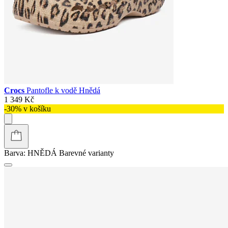
Crocs
Pantofle k vodě Hnědá
1 349 Kč
-30% v košíku
Barva:
HNĚDÁ
Barevné varianty