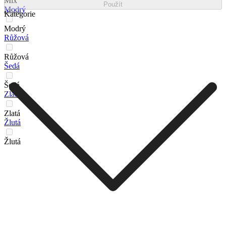
Mix
Použít
Modrý
Kategorie
Modrý
Růžová
Růžová
Šedá
Šedá
Zlatá
Zlatá
Žlutá
Žlutá