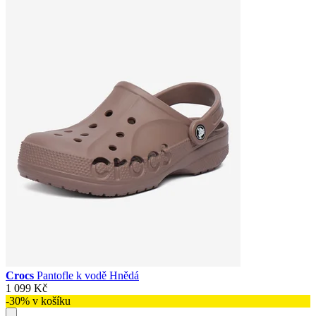
Crocs
Pantofle k vodě Hnědá
1 099 Kč
-30% v košíku