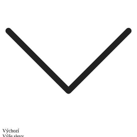
Výchozí
Výše slevy