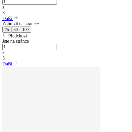
z
3
Další
Zobrazit na stránce:
25
50
100
Předchozí
Jste na stránce
z
3
Další