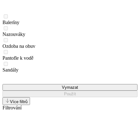
Baleríny
Nazouváky
Ozdoba na obuv
Pantofle k vodě
Sandály
Vymazat
Použít
Více filtrů
Filtrování