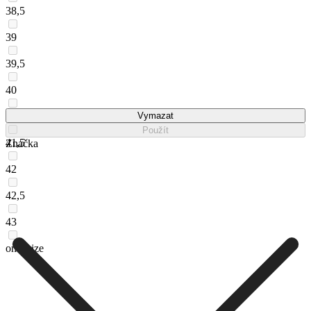
38,5
39
39,5
40
41
Vymazat
Použít
41,5
Značka
42
42,5
43
one_size