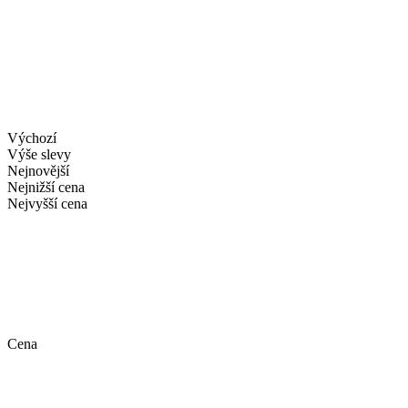
Výchozí
Výše slevy
Nejnovější
Nejnižší cena
Nejvyšší cena
Cena