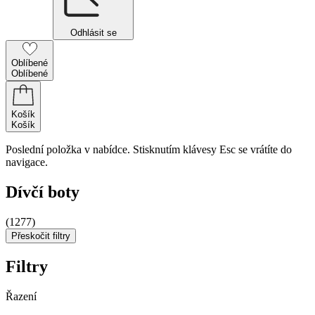
Odhlásit se
Oblíbené
Oblíbené
Košík
Košík
Poslední položka v nabídce. Stisknutím klávesy Esc se vrátíte do
navigace.
Dívčí boty
(1277)
Přeskočit filtry
Filtry
Řazení