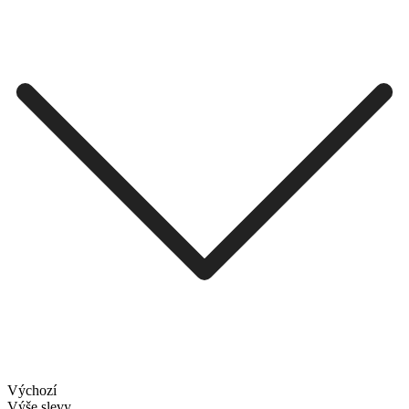
Výchozí
Výše slevy