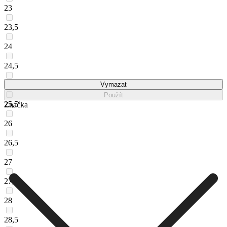
23
23,5
24
24,5
25
Vymazat
Použít
25,5
Značka
26
26,5
27
27,5
28
28,5