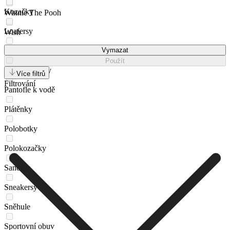
Kozačky
Winnie The Pooh
Loafersy
Wish
Nazouváky
Vymazat
Použít
Obuv do vody
Více filtrů
Filtrování
Pantofle k vodě
Plátěnky
Polobotky
Polokozačky
Sandály
Sneakersy
Sněhule
Sportovní obuv