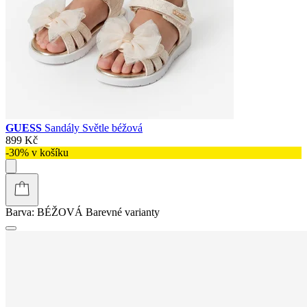
GUESS
Sandály Světle béžová
899 Kč
-30% v košíku
Barva:
BÉŽOVÁ
Barevné varianty