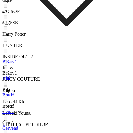
GAP
40,5
GO SOFT
41
GUESS
41,5
Harry Potter
HUNTER
INSIDE OUT 2
Béžová
Jenny
Béžová
Bílá
JUICY COUTURE
Bílá
Kappa
Bordó
Lasocki Kids
Bordó
Černá
Lasocki Young
Černá
LITTLEST PET SHOP
Červená