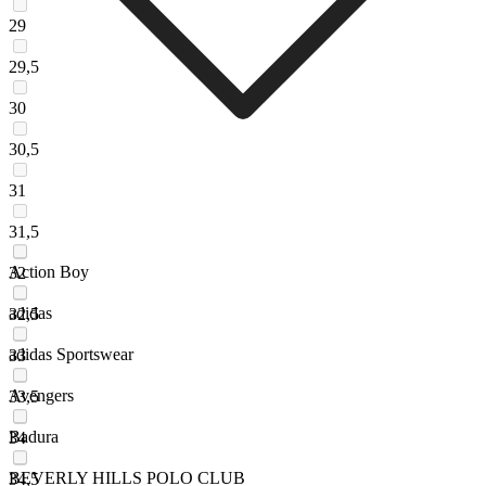
29
29,5
30
30,5
31
31,5
Action Boy
32
adidas
32,5
adidas Sportswear
33
Avengers
33,5
Badura
34
BEVERLY HILLS POLO CLUB
34,5