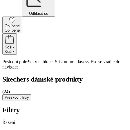
Odhlásit se
Oblíbené
Oblíbené
Košík
Košík
Poslední položka v nabídce. Stisknutím klávesy Esc se vrátíte do
navigace.
Skechers dámské produkty
(24)
Přeskočit filtry
Filtry
Řazení