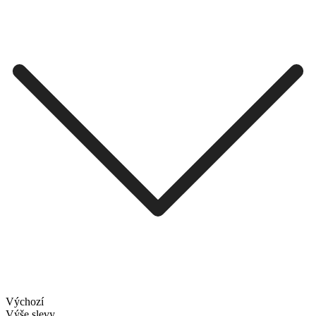
Výchozí
Výše slevy