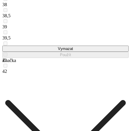
38
38,5
39
39,5
40
Vymazat
Použít
41
Značka
42