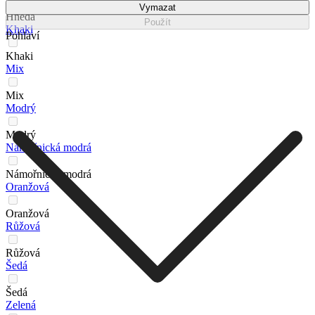
Vymazat
Hnědá
Použít
Khaki
Pohlaví
Khaki
Mix
Mix
Modrý
Modrý
Námořnická modrá
Námořnická modrá
Oranžová
Oranžová
Růžová
Růžová
Šedá
Šedá
Zelená