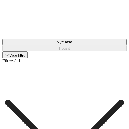
Vymazat
Použít
Více filtrů
Filtrování