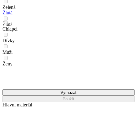
Zelená
Žlutá
Žlutá
Chlapci
Dívky
Muži
Ženy
Vymazat
Použít
Hlavní materiál