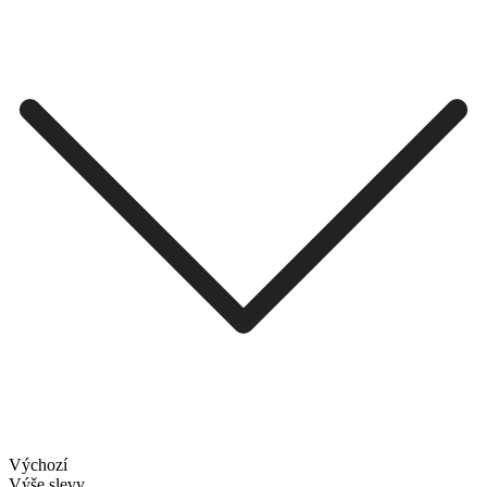
Výchozí
Výše slevy