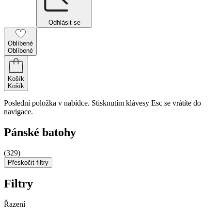
Odhlásit se
Oblíbené
Oblíbené
Košík
Košík
Poslední položka v nabídce. Stisknutím klávesy Esc se vrátíte do
navigace.
Pánské batohy
(329)
Přeskočit filtry
Filtry
Řazení