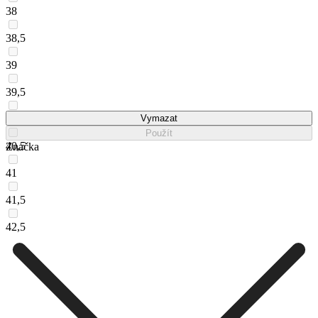
38
38,5
39
39,5
40
Vymazat
Použít
40,5
Značka
41
41,5
42,5