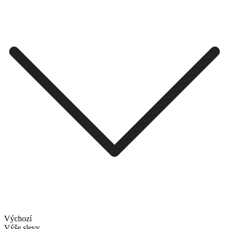
Výchozí
Výše slevy