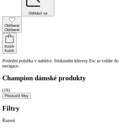
Odhlásit se
Oblíbené
Oblíbené
Košík
Košík
Poslední položka v nabídce. Stisknutím klávesy Esc se vrátíte do
navigace.
Champion dámské produkty
(19)
Přeskočit filtry
Filtry
Řazení