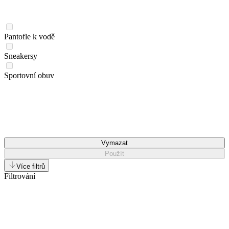
Pantofle k vodě
Sneakersy
Sportovní obuv
Vymazat
Použít
Více filtrů
Filtrování