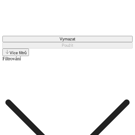
Vymazat
Použít
Více filtrů
Filtrování