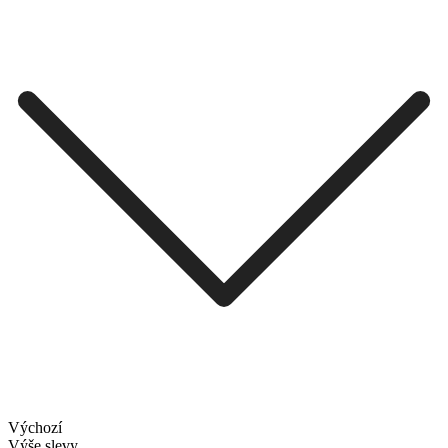
Výchozí
Výše slevy