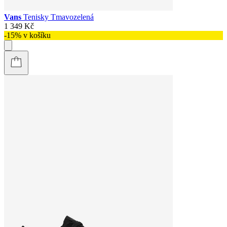
Vans
Tenisky Tmavozelená
1 349 Kč
-15% v košíku