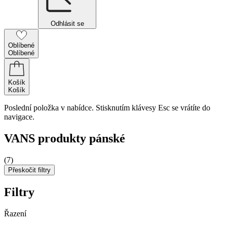
Odhlásit se
Oblíbené
Oblíbené
Košík
Košík
Poslední položka v nabídce. Stisknutím klávesy Esc se vrátíte do
navigace.
VANS produkty pánské
(7)
Přeskočit filtry
Filtry
Řazení