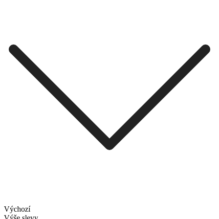
Výchozí
Výše slevy