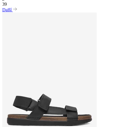
39
Další