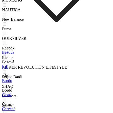
MUSTANG
NAUTICA
New Balance
Puma
QUIKSILVER
Reebok
Béžová
Rieker
Béžová
Bílá
RIEKER REVOLUTION LIFESTYLE
Bílá
Sergio Bardi
Bordó
SHAQ
Bordó
Černá
Skechers
Černá
Sprandi
Červená