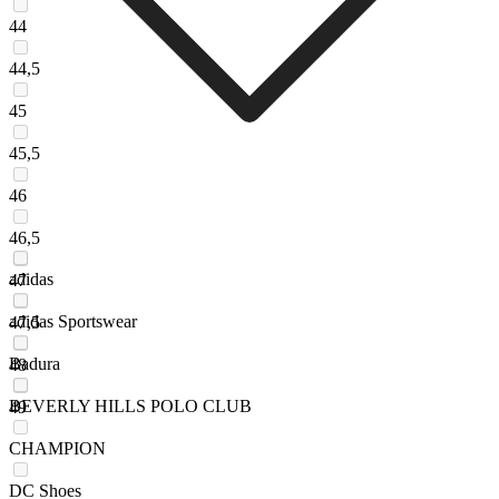
44
44,5
45
45,5
46
46,5
adidas
47
adidas Sportswear
47,5
Badura
48
BEVERLY HILLS POLO CLUB
49
CHAMPION
DC Shoes