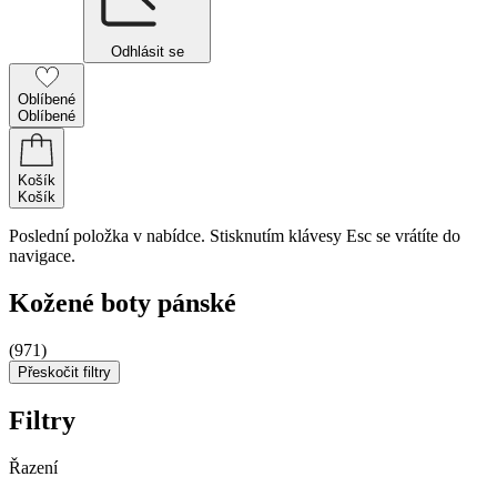
Odhlásit se
Oblíbené
Oblíbené
Košík
Košík
Poslední položka v nabídce. Stisknutím klávesy Esc se vrátíte do
navigace.
Kožené boty pánské
(971)
Přeskočit filtry
Filtry
Řazení