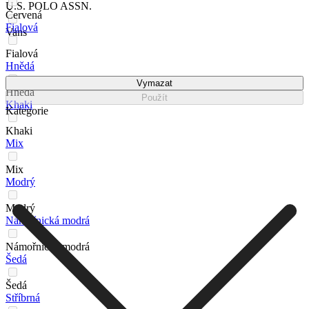
U.S. POLO ASSN.
Červená
Fialová
Vans
Fialová
Hnědá
Vymazat
Hnědá
Použít
Khaki
Kategorie
Khaki
Mix
Mix
Modrý
Modrý
Námořnická modrá
Námořnická modrá
Šedá
Šedá
Stříbrná