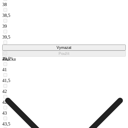
38
38,5
39
39,5
40
Vymazat
Použít
40,5
Značka
41
41,5
42
42,5
43
43,5