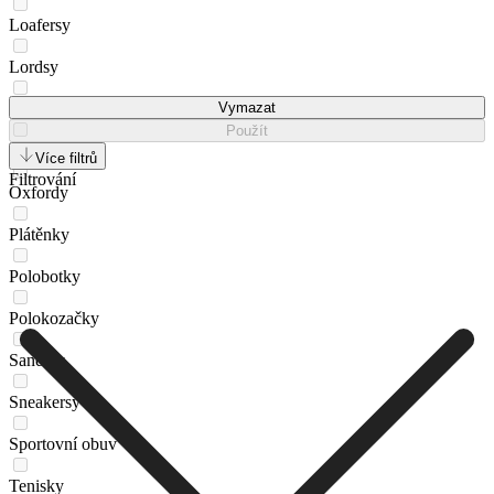
Loafersy
Lordsy
Mokasíny
Vymazat
Použít
Nazouváky
Více filtrů
Filtrování
Oxfordy
Plátěnky
Polobotky
Polokozačky
Sandály
Sneakersy
Sportovní obuv
Tenisky