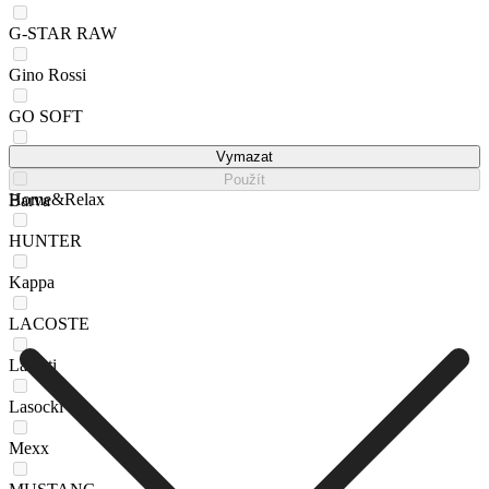
G-STAR RAW
Gino Rossi
GO SOFT
GUESS JEANS
Vymazat
Použít
Home&Relax
Barva
HUNTER
Kappa
LACOSTE
Lanetti
Lasocki
Mexx