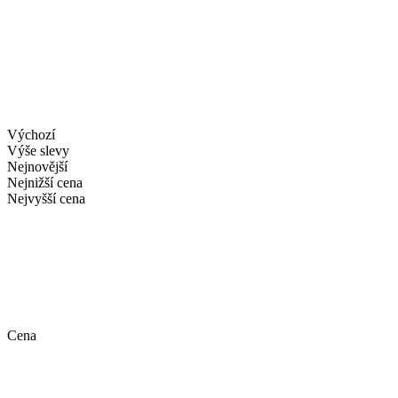
Výchozí
Výše slevy
Nejnovější
Nejnižší cena
Nejvyšší cena
Cena