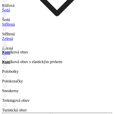
Růžová
Šedá
Šedá
Stříbrná
Stříbrná
Zelená
Zelená
Kotníková obuv
Zlatá
Kotníková obuv s elastickým prvkem
Zlatá
Polobotky
Polokozačky
Sneakersy
Trekingová obuv
Turistická obuv