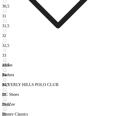
30,5
31
31,5
32
32,5
33
adidas
33,5
Badura
34
BEVERLY HILLS POLO CLUB
34,5
DC Shoes
35
DeeZee
35,5
Disney Classics
36