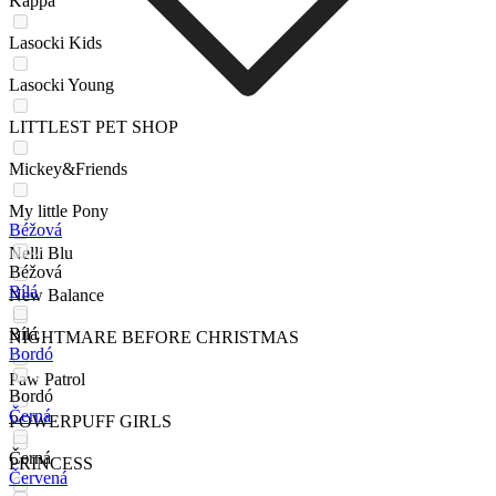
Kappa
Lasocki Kids
Lasocki Young
LITTLEST PET SHOP
Mickey&Friends
My little Pony
Béžová
Nelli Blu
Béžová
Bílá
New Balance
Bílá
NIGHTMARE BEFORE CHRISTMAS
Bordó
Paw Patrol
Bordó
Černá
POWERPUFF GIRLS
Černá
PRINCESS
Červená