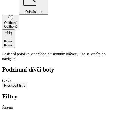
Odhlásit se
Oblíbené
Oblíbené
Košík
Košík
Poslední položka v nabídce. Stisknutím klávesy Esc se vrátíte do
navigace.
Podzimní dívčí boty
(578)
Přeskočit filtry
Filtry
Řazení