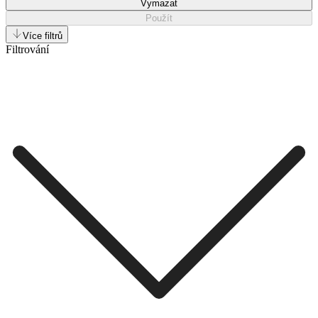
Vymazat
Použít
Více filtrů
Filtrování