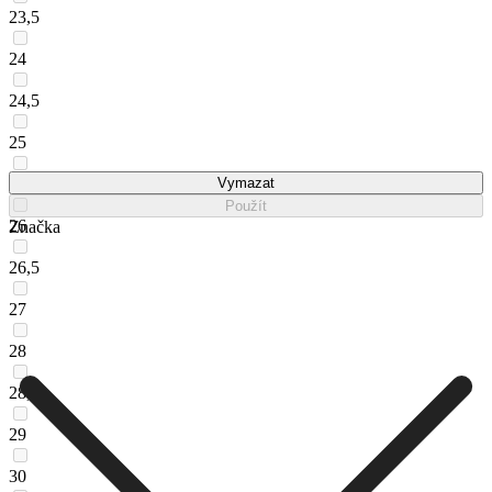
23,5
24
24,5
25
25,5
Vymazat
Použít
26
Značka
26,5
27
28
28,5
29
30