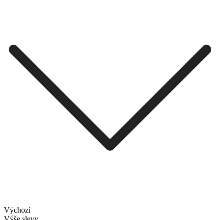
Výchozí
Výše slevy