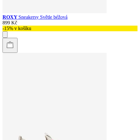
ROXY
Sneakersy Světle béžová
899 Kč
-15% v košíku