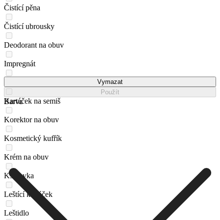
Čistící pěna
Čistící ubrousky
Deodorant na obuv
Impregnát
Kartáček na leštění
Vymazat
Použít
Kartáček na semiš
Barva
Korektor na obuv
Kosmetický kufřík
Krém na obuv
Kšiltovka
Leštící kartáček
Leštidlo