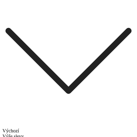
Výchozí
Výše slevy