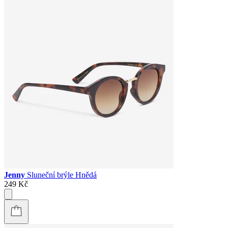
Jenny
Sluneční brýle Hnědá
249 Kč