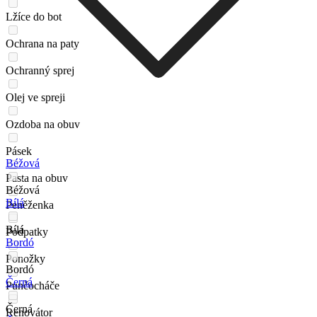
Lžíce do bot
Ochrana na paty
Ochranný sprej
Olej ve spreji
Ozdoba na obuv
Pásek
Béžová
Pasta na obuv
Béžová
Bílá
Peněženka
Bílá
Podpatky
Bordó
Ponožky
Bordó
Černá
Punčocháče
Černá
Renovátor