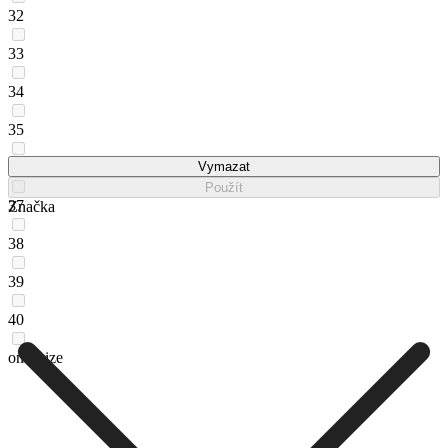
32
33
34
35
36
Vymazat
Použít
37
Značka
38
39
40
one_size