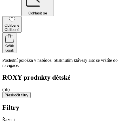
Odhlásit se
Oblíbené
Oblíbené
Košík
Košík
Poslední položka v nabídce. Stisknutím klávesy Esc se vrátíte do
navigace.
ROXY produkty dětské
(56)
Přeskočit filtry
Filtry
Řazení