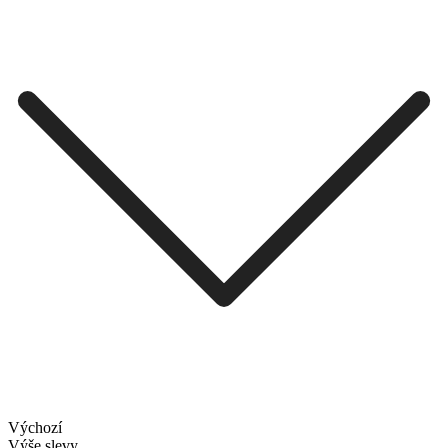
Výchozí
Výše slevy