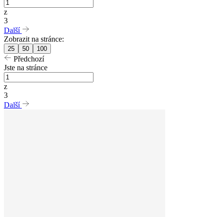
z
3
Další
Zobrazit na stránce:
25
50
100
Předchozí
Jste na stránce
z
3
Další