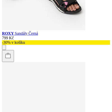
ROXY
Sandály Černá
799 Kč
-30% v košíku