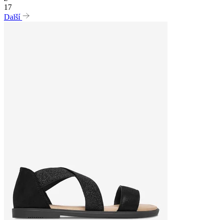
17
Další