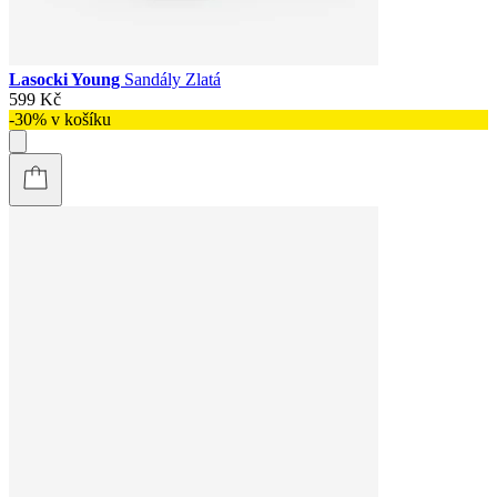
Lasocki Young
Sandály Zlatá
599 Kč
-30% v košíku