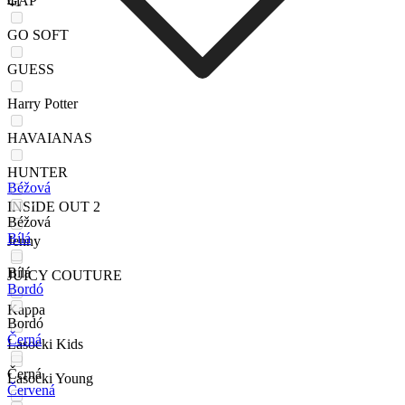
GAP
41
GO SOFT
GUESS
Harry Potter
HAVAIANAS
HUNTER
Béžová
INSIDE OUT 2
Béžová
Bílá
Jenny
Bílá
JUICY COUTURE
Bordó
Kappa
Bordó
Černá
Lasocki Kids
Černá
Lasocki Young
Červená