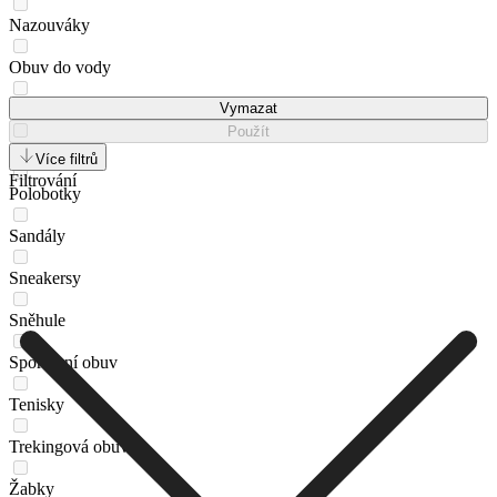
Nazouváky
Obuv do vody
Pantofle k vodě
Vymazat
Použít
Plátěnky
Více filtrů
Filtrování
Polobotky
Sandály
Sneakersy
Sněhule
Sportovní obuv
Tenisky
Trekingová obuv
Žabky