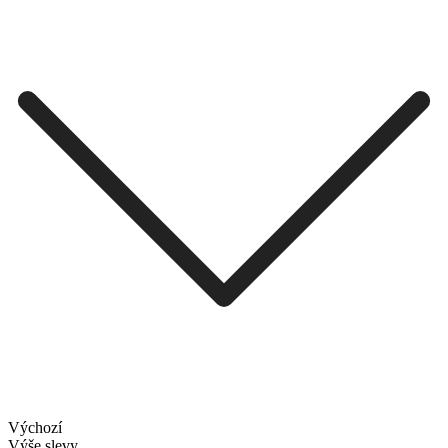
Výchozí
Výše slevy