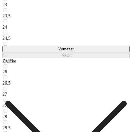
23
23,5
24
24,5
25
Vymazat
Použít
25,5
Značka
26
26,5
27
27,5
28
28,5