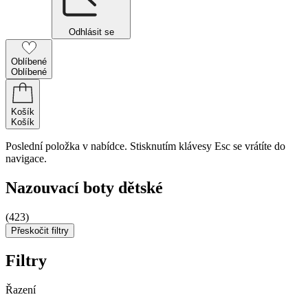
Odhlásit se
Oblíbené
Oblíbené
Košík
Košík
Poslední položka v nabídce. Stisknutím klávesy Esc se vrátíte do
navigace.
Nazouvací boty dětské
(423)
Přeskočit filtry
Filtry
Řazení