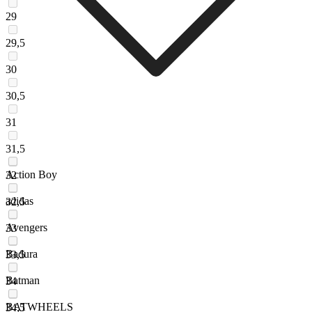
29
29,5
30
30,5
31
31,5
Action Boy
32
adidas
32,5
Avengers
33
Badura
33,5
Batman
34
BATWHEELS
34,5