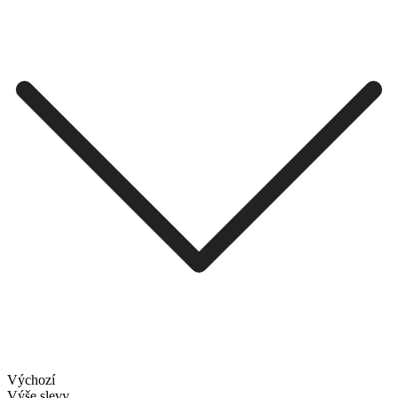
Výchozí
Výše slevy