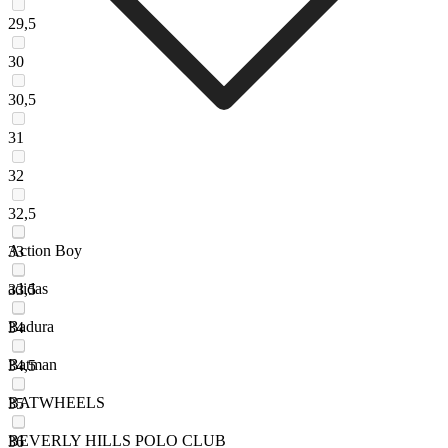
29,5
30
30,5
31
32
32,5
Action Boy
33
adidas
33,5
Badura
34
Batman
34,5
BATWHEELS
35
BEVERLY HILLS POLO CLUB
36