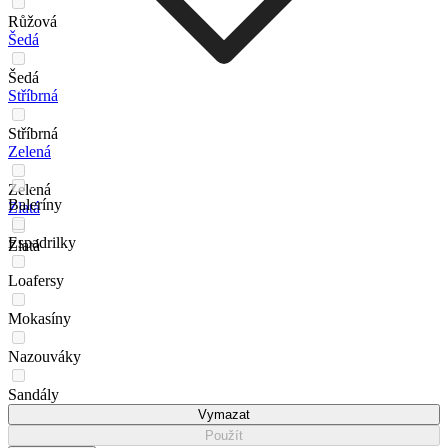
Růžová
Šedá
Šedá
Stříbrná
Stříbrná
Zelená
Zelená
Baleríny
Zlatá
Espadrilky
Zlatá
Loafersy
Mokasíny
Nazouváky
Sandály
Vymazat
Použít