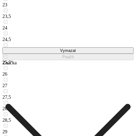
23
23,5
24
24,5
25
Vymazat
Použít
25,5
Značka
26
27
27,5
28
28,5
29