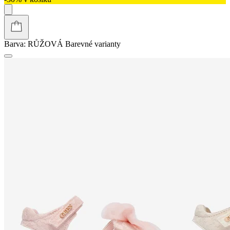
Barva:
RŮŽOVÁ
Barevné varianty