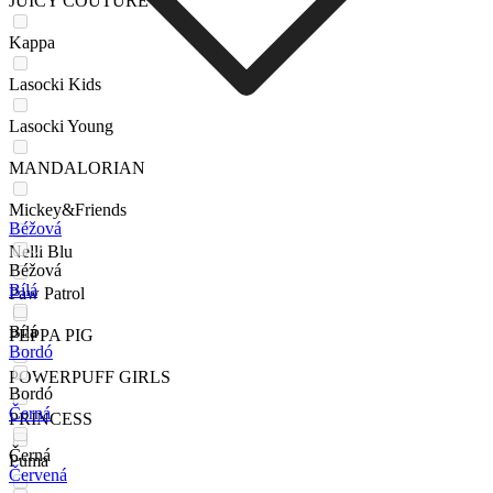
JUICY COUTURE
Kappa
Lasocki Kids
Lasocki Young
MANDALORIAN
Mickey&Friends
Béžová
Nelli Blu
Béžová
Bílá
Paw Patrol
Bílá
PEPPA PIG
Bordó
POWERPUFF GIRLS
Bordó
Černá
PRINCESS
Černá
Puma
Červená