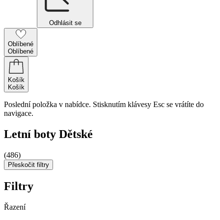
Odhlásit se
Oblíbené
Oblíbené
Košík
Košík
Poslední položka v nabídce. Stisknutím klávesy Esc se vrátíte do
navigace.
Letní boty Dětské
(486)
Přeskočit filtry
Filtry
Řazení